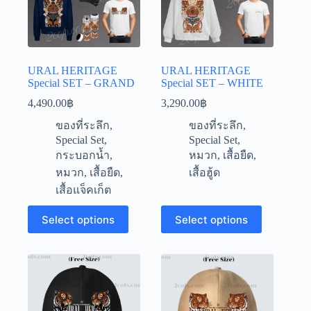
URAL HERITAGE
URAL HERITAGE
Special SET – GRAND
Special SET – WHITE
4,490.00
฿
3,290.00
฿
ของที่ระลึก
,
ของที่ระลึก
,
Special Set
,
Special Set
,
กระบอกน้ำ
,
หมวก
,
เสื้อยืด
,
หมวก
,
เสื้อยืด
,
เสื้อฮู้ด
เสื้อแจ็คเก็ต
This
This
Select options
Select options
product
product
has
has
multiple
multiple
variants.
variants.
The
The
options
options
may
may
be
be