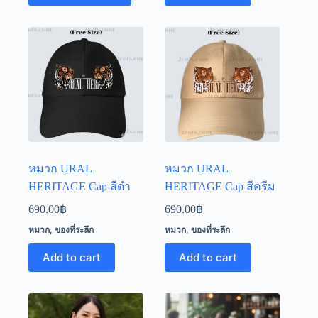
has
multiple
variants.
The
options
may
be
chosen
on
the
product
page
หมวก URAL
หมวก URAL
HERITAGE Cap สีดำ
HERITAGE Cap สีครีม
690.00
฿
690.00
฿
หมวก
,
ของที่ระลึก
หมวก
,
ของที่ระลึก
Add to cart
Add to cart