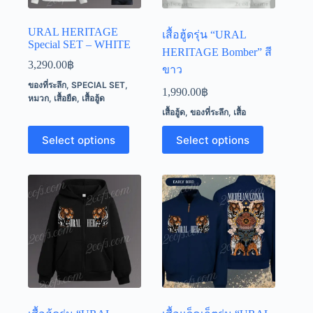
product
product
page
page
URAL HERITAGE
เสื้อฮู้ดรุ่น “URAL
Special SET – WHITE
HERITAGE Bomber” สี
3,290.00
฿
ขาว
ของที่ระลึก
,
SPECIAL SET
,
1,990.00
฿
หมวก
,
เสื้อยืด
,
เสื้อฮู้ด
เสื้อฮู้ด
,
ของที่ระลึก
,
เสื้อ
This
This
Select options
Select options
product
product
has
has
multiple
multiple
variants.
variants.
The
The
options
options
may
may
be
be
chosen
chosen
on
on
the
the
product
product
page
page