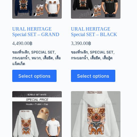
URAL HERITAGE
URAL HERITAGE
Special SET – GRAND
Special SET – BLACK
4,490.00
฿
3,390.00
฿
ของที่ระลึก
,
SPECIAL SET
,
ของที่ระลึก
,
SPECIAL SET
,
กระบอกน้ำ
,
หมวก
,
เสื้อยืด
,
เสื้อ
กระบอกน้ำ
,
เสื้อยืด
,
เสื้อฮู้ด
แจ็คเก็ต
This
This
Select options
Select options
product
product
has
has
multiple
multiple
variants.
variants.
The
The
options
options
may
may
be
be
chosen
chosen
on
on
the
the