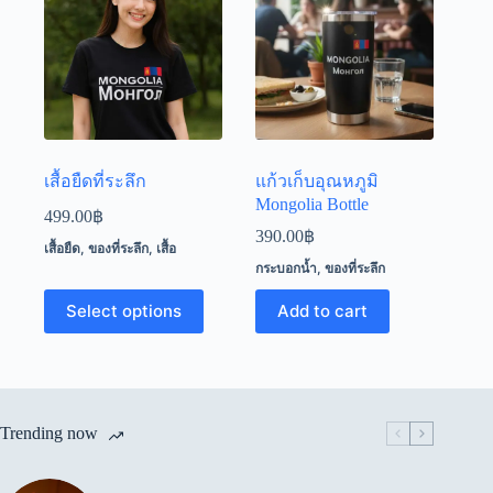
เสื้อยืดที่ระลึก
แก้วเก็บอุณหภูมิ
Mongolia Bottle
499.00
฿
390.00
฿
เสื้อยืด
,
ของที่ระลึก
,
เสื้อ
กระบอกน้ำ
,
ของที่ระลึก
This
Select options
Add to cart
product
has
multiple
variants.
The
options
Trending now
may
be
chosen