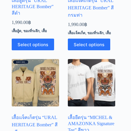
เสื้อฮู้ดรุ่น “URAL
เสื้อแจ็คเก็ตรุ่น “URAL
HERITAGE Bomber”
HERITAGE Bomber” สี
สีดำ
กรมท่า
1,990.00
฿
1,990.00
฿
เสื้อฮู้ด
,
ของที่ระลึก
,
เสื้อ
เสื้อแจ็คเก็ต
,
ของที่ระลึก
,
เสื้อ
This
This
Select options
Select options
product
product
has
has
multiple
multiple
variants.
variants.
The
The
options
options
may
may
be
be
chosen
chosen
on
on
the
the
product
product
page
page
เสื้อแจ็คเก็ตรุ่น “URAL
เสื้อยืดรุ่น “MICHEL &
AMAZONKA Signature
HERITAGE Bomber” สี
Tee” สีขาว