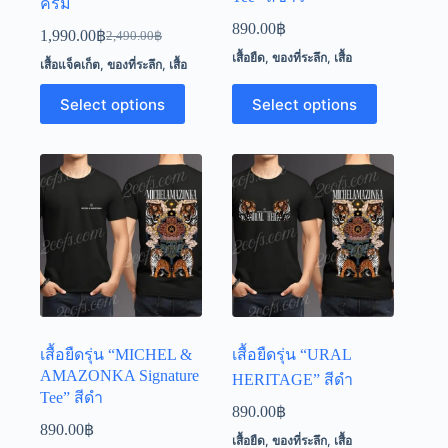
ครีม
890.00
฿
1,990.00
฿
2,490.00
฿
Original
Current
เสื้อยืด
,
ของที่ระลึก
,
เสื้อ
price
price
เสื้อแจ็คเก็ต
,
ของที่ระลึก
,
เสื้อ
was:
is:
This
This
2,490.00฿.
1,990.00฿.
Select options
Select options
product
product
has
has
multiple
multiple
variants.
variants.
The
The
options
options
may
may
be
be
chosen
chosen
on
on
the
the
product
product
page
page
เสื้อยืดรุ่น “MICHEL &
เสื้อยืดรุ่น “URAL
AMAZONKA Signature
HERITAGE” สีดำ
Tee” สีดำ
890.00
฿
890.00
฿
เสื้อยืด
,
ของที่ระลึก
,
เสื้อ