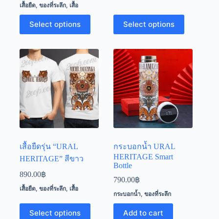
เสื้อยืด
,
ของที่ระลึก
,
เสื้อ
This
This
Select options
Select options
product
product
has
has
multiple
multiple
variants.
variants.
The
The
options
options
may
may
be
be
chosen
chosen
on
on
the
the
product
product
page
page
เสื้อยืดรุ่น “URAL
กระบอกน้ำ URAL
HERITAGE Smart
HERITAGE” สีขาว
Bottle
890.00
฿
790.00
฿
เสื้อยืด
,
ของที่ระลึก
,
เสื้อ
กระบอกน้ำ
,
ของที่ระลึก
This
Select options
Add to cart
product